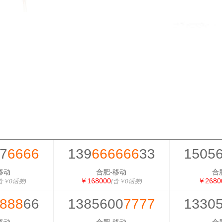
7
6666
139
666666
33
1505
移动
合肥-移动
合
￥168000
￥2680
含￥0话费)
(含￥0话费)
888
66
1385600
7777
1330