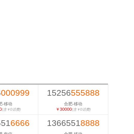
6
000
999
15256
555
888
肥-移动
合肥-移动
0
￥30000
(含￥0话费)
(含￥0话费)
551
6666
1366551
8888