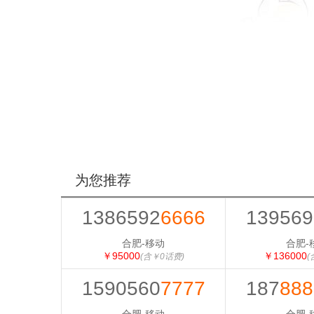
为您推荐
1386592
6666
139569
合肥-移动
合肥-
￥95000
￥136000
(含￥0话费)
(
1590560
7777
187
888