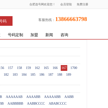
合肥选号网欢迎您！
会员登陆
免费注册
13866663798
客服热线：
号码
收
号码定制
加盟
新闻
咨询
156
157
158
159
162
165
166
167
1700
182
183
184
185
186
187
188
189
B
AAAAAAB
AAAABB
AAAAABB
AABB
BB
AABBBBB
AABBCCCC
ABABCCCC