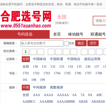
选购合肥手机靓号，合肥选号网是您的首选，移动、联通、电信手机靓号第一渠道
全国
[切换城市]
号码筛选
首页
移动靓号
联通靓号
模糊搜索：
尾数
按位搜索：
全部
中国移动
中国联通
中国电信
虚拟运营商
运营商：
全部
130
131
132
133
134
135
136
137
1
1701
1702
1703
1704
1705
1706
1707
1708
号段：
191
198
199
不限
中间规律
尾数规律
规律：
全部
AAA
AAAA
AAAAA
6A
7A
8A
ABC
AABBCC
AAABBB
AAAABBBB
ABAB
ABABAB