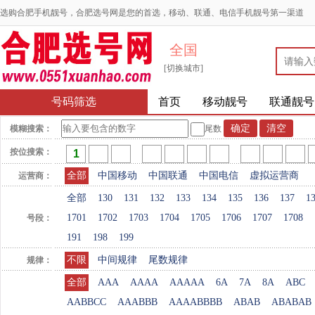
选购合肥手机靓号，合肥选号网是您的首选，移动、联通、电信手机靓号第一渠道
全国
[切换城市]
号码筛选
首页
移动靓号
联通靓号
模糊搜索：
尾数
按位搜索：
全部
中国移动
中国联通
中国电信
虚拟运营商
运营商：
全部
130
131
132
133
134
135
136
137
1
1701
1702
1703
1704
1705
1706
1707
1708
号段：
191
198
199
不限
中间规律
尾数规律
规律：
全部
AAA
AAAA
AAAAA
6A
7A
8A
ABC
AABBCC
AAABBB
AAAABBBB
ABAB
ABABAB