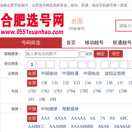
选购合肥手机靓号，合肥选号网是您的首选，移动、联通、电信手机靓号第一渠道
全国
[切换城市]
号码筛选
首页
移动靓号
联通靓号
模糊搜索：
尾数
按位搜索：
全部
中国移动
中国联通
中国电信
虚拟运营商
运营商：
全部
130
131
132
133
134
135
136
137
1
1701
1702
1703
1704
1705
1706
1707
1708
号段：
191
198
199
不限
中间规律
尾数规律
规律：
全部
AAA
AAAA
AAAAA
6A
7A
8A
ABC
AABBCC
AAABBB
AAAABBBB
ABAB
ABABAB