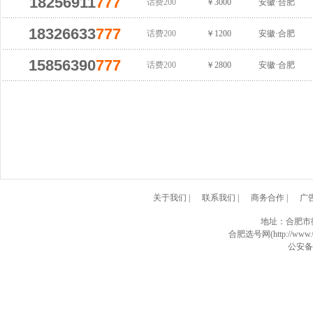
18256911
777
话费200
￥3000
安徽·合肥
18326633
777
话费200
￥1200
安徽·合肥
15856390
777
话费200
￥2800
安徽·合肥
关于我们
|
联系我们
|
商务合作
|
广
地址：合肥市
合肥选号网(http://www.0
公安备案