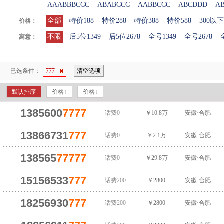
AAABBBCCC
ABABCCC
AABBCCC
ABCDDD
A
全部
特价188
特价288
特价388
特价588
300以下
价格：
不限
后5位1349
后5位2678
全号1349
全号2678
寓意：
已选条件：
777
清空选项
默认排序
价格↑
价格↓
1385600
7777
话费0
￥10.8万
安徽·合肥
13866731
777
话费0
￥2.1万
安徽·合肥
138565
77777
话费0
￥29.8万
安徽·合肥
15156533
777
话费200
￥2800
安徽·合肥
18256930
777
话费200
￥2800
安徽·合肥