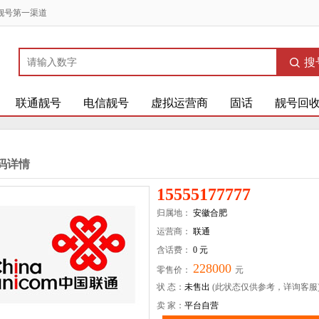
靓号第一渠道
搜
联通靓号
电信靓号
虚拟运营商
固话
靓号回
码详情
15555177777
归属地：
安徽合肥
运营商：
联通
含话费：
0 元
228000
零售价：
元
状 态：
未售出
(此状态仅供参考，详询客服
卖 家：
平台自营