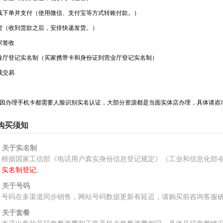
线下单并支付（使用微信、支付宝等方式转账付款。）
货（收到货款之后，安排快递发货。）
家签收
业厅登记实名制（买家携带卡和身份证到营业厅登记实名制）
成交易
因办理手机卡都需要人脸识别实名认证，大部分资源都是当面实体店办理，具体请咨
购买须知
、关于实名制
根据国家工信部《电话用户真实身份信息登记规定》（工业和信息化部令
实名制登记
。
、关于号码
号码在多渠道同步销售，网站号码数据更新有延迟，请购买前咨询客服
、关于套餐