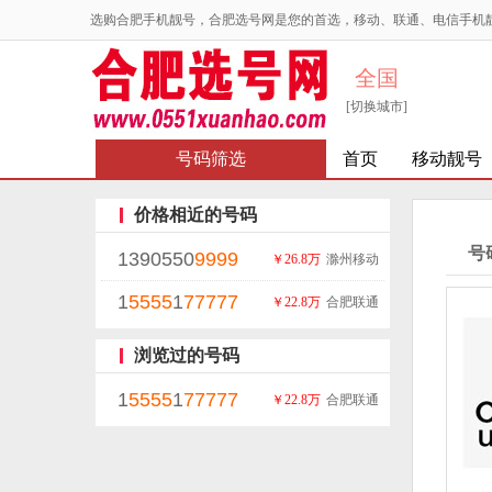
选购合肥手机靓号，合肥选号网是您的首选，移动、联通、电信手机
全国
[切换城市]
号码筛选
首页
移动靓号
价格相近的号码
号
1390550
9999
￥26.8万
滁州移动
1
5555
1
77777
￥22.8万
合肥联通
浏览过的号码
1
5555
1
77777
￥22.8万
合肥联通