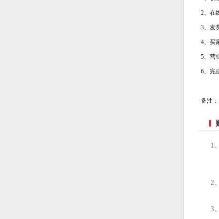
2、在
3、发
4、买
5、营
6、完
备注：
1
2
3