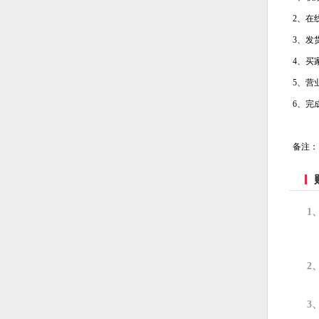
2、在
3、发
4、买
5、营
6、完
备注：
1
2
3