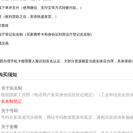
线下单并支付（使用微信、支付宝等方式转账付款。）
货（收到货款之后，安排快递发货。）
家签收
业厅登记实名制（买家携带卡和身份证到营业厅登记实名制）
成交易
因办理手机卡都需要人脸识别实名认证，大部分资源都是当面实体店办理，具体请咨
购买须知
、关于实名制
根据国家工信部《电话用户真实身份信息登记规定》（工业和信息化部令
实名制登记
。
、关于号码
号码在多渠道同步销售，网站号码数据更新有延迟，请购买前咨询客服
、关于套餐