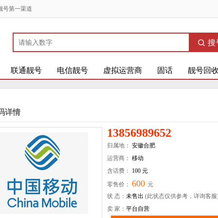
靓号第一渠道
搜
联通靓号
电信靓号
虚拟运营商
固话
靓号回
码详情
13856989652
归属地：
安徽合肥
运营商：
移动
含话费：
100 元
600
零售价：
元
状 态：
未售出
(此状态仅供参考，详询客服
卖 家：
平台自营