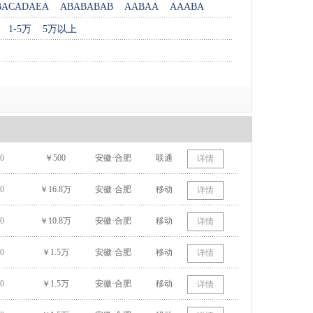
BACADAEA
ABABABAB
AABAA
AAABA
1-5万
5万以上
0
￥500
安徽·合肥
联通
详情
0
￥16.8万
安徽·合肥
移动
详情
0
￥10.8万
安徽·合肥
移动
详情
0
￥1.5万
安徽·合肥
移动
详情
0
￥1.5万
安徽·合肥
移动
详情