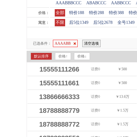
AAABBBCCC
ABABCCC
AABBCCC
全部
特价188
特价288
特价388
特价
价格：
不限
后5位1349
后5位2678
全号1349
寓意：
已选条件：
AAAABB
清空选项
默认排序
价格↑
价格↓
15555111266
话费0
￥500
15555111661
话费0
￥500
13866666333
话费0
￥13.6万
18788888779
话费0
￥1.5万
18788888772
话费0
￥1.5万