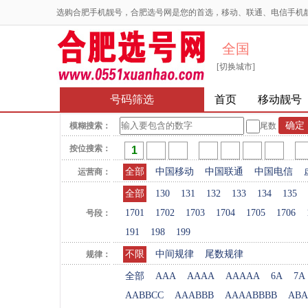
选购合肥手机靓号，合肥选号网是您的首选，移动、联通、电信手机
全国
[切换城市]
号码筛选
首页
移动靓号
模糊搜索：
尾数
按位搜索：
全部
中国移动
中国联通
中国电信
运营商：
全部
130
131
132
133
134
135
1701
1702
1703
1704
1705
1706
号段：
191
198
199
不限
中间规律
尾数规律
规律：
全部
AAA
AAAA
AAAAA
6A
7A
AABBCC
AAABBB
AAAABBBB
ABA