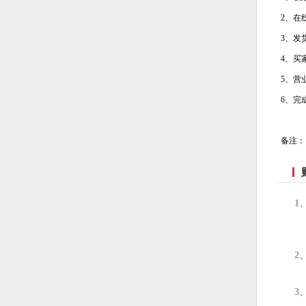
2、在
3、发
4、买
5、营
6、完
备注：
1
2
3