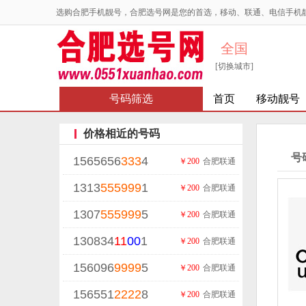
选购合肥手机靓号，合肥选号网是您的首选，移动、联通、电信手机
全国
[切换城市]
号码筛选
首页
移动靓号
价格相近的号码
号
1565656
333
4
￥200
合肥联通
1313
555
999
1
￥200
合肥联通
1307
555
999
5
￥200
合肥联通
130834
11
00
1
￥200
合肥联通
156096
9999
5
￥200
合肥联通
156551
2222
8
￥200
合肥联通