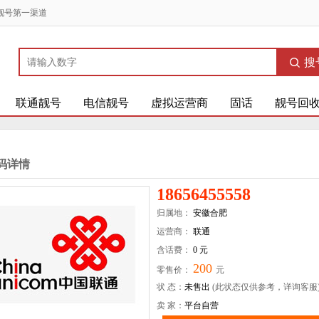
靓号第一渠道
搜
联通靓号
电信靓号
虚拟运营商
固话
靓号回
码详情
18656455558
归属地：
安徽合肥
运营商：
联通
含话费：
0 元
200
零售价：
元
状 态：
未售出
(此状态仅供参考，详询客服
卖 家：
平台自营