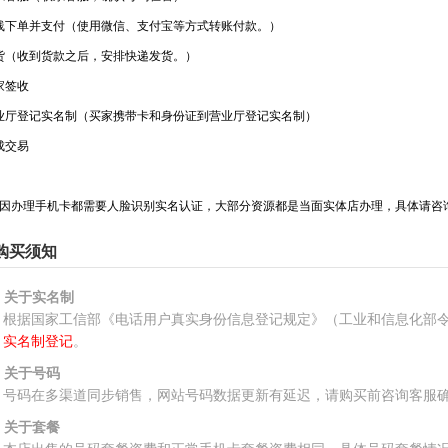
线下单并支付（使用微信、支付宝等方式转账付款。）
货（收到货款之后，安排快递发货。）
家签收
业厅登记实名制（买家携带卡和身份证到营业厅登记实名制）
成交易
因办理手机卡都需要人脸识别实名认证，大部分资源都是当面实体店办理，具体请咨
购买须知
、关于实名制
根据国家工信部《电话用户真实身份信息登记规定》（工业和信息化部令
实名制登记
。
、关于号码
号码在多渠道同步销售，网站号码数据更新有延迟，请购买前咨询客服
、关于套餐