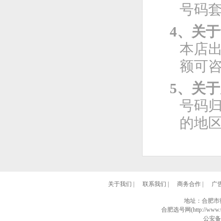
号码
4、关
本店
额可
5、关
号码
的地
关于我们
|
联系我们
|
商务合作
|
广
地址：合肥市
合肥选号网(http://www.0
公安备案