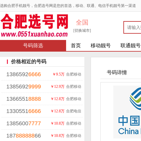
选购合肥手机靓号，合肥选号网是您的首选，移动、联通、电信手机靓号第一渠道
全国
[切换城市]
号码筛选
首页
移动靓号
联通靓号
价格相近的号码
号码详情
1386592
6666
￥9.5万
合肥移动
1385692
9999
￥12.9万
合肥移动
1366551
8888
￥12.8万
合肥移动
1330551
6666
￥12.8万
合肥电信
1385600
7777
￥10.8万
合肥移动
187
888888
66
￥10.8万
合肥移动